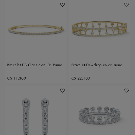
Ajouter À Ma Wishlist
Ajoute
Bracelet DB Classic en Or Jaune
Bracelet Dewdrop en or jaune
Original price
Original price
C$ 11,300
C$ 22,100
Ajouter À Ma Wishlist
Ajoute