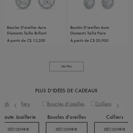
Boucles D'oreilles Aura
Boucles D'oreilles Aura
Diamants Taille Brillant
Diamants Taille Poire
Original price
Original price
À partir de
C$ 13,200
À partir de
C$ 20,900
Voir Plus
PLUS D’IDÉES DE CADEAUX
Previous
Next
Haute Joaillerie
Boucles d’oreilles
Colliers
DÉCOUVRIR
DÉCOUVRIR
DÉCOUVRIR