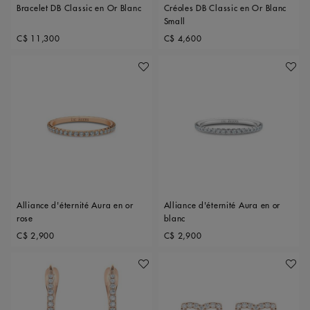
Bracelet DB Classic en Or Blanc
Créoles DB Classic en Or Blanc
Small
Original price
Original price
C$ 11,300
C$ 4,600
Ajouter À Ma Wishlist
Ajoute
Alliance d'éternité Aura en or
Alliance d'éternité Aura en or
rose
blanc
Original price
Original price
C$ 2,900
C$ 2,900
Ajouter À Ma Wishlist
Ajoute