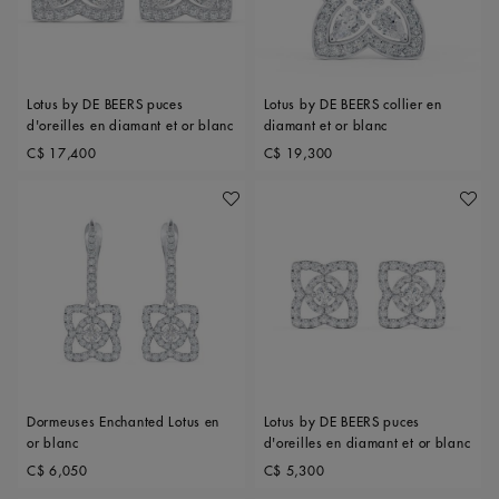
Lotus by DE BEERS puces
Lotus by DE BEERS collier en
d'oreilles en diamant et or blanc
diamant et or blanc
Original price
Original price
C$ 17,400
C$ 19,300
Ajouter À Ma Wishlist
Ajoute
Dormeuses Enchanted Lotus en
Lotus by DE BEERS puces
or blanc
d'oreilles en diamant et or blanc
Original price
Original price
C$ 6,050
C$ 5,300