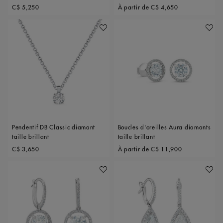
Original price
Original price
C$ 5,250
À partir de
C$ 4,650
Ajouter À Ma Wishlist
Ajoute
Pendentif DB Classic diamant
Boucles d'oreilles Aura diamants
taille brillant
taille brillant
Original price
Original price
C$ 3,650
À partir de
C$ 11,900
Ajouter À Ma Wishlist
Ajoute