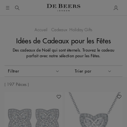
Mon c
Accueil
Cadeaux
Holiday Gifts
Idées de Cadeaux pour les Fêtes
Des cadeaux de Noël qui sont éternels. Trouvez le cadeau
parfait avec notre sélection pour les Fêtes.
Activer ces éléments entraînera la mise à jour du contenu de
Filtrer
Trier par
Trier par
197 Pièces
Ajouter À Ma Wishlist
Ajoute