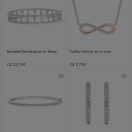
Bracelet Dewdrop en or blanc
Collier Infinity en or rose
Original price
Original price
C$ 22,100
C$ 2,700
Ajouter À Ma Wishlist
Ajoute