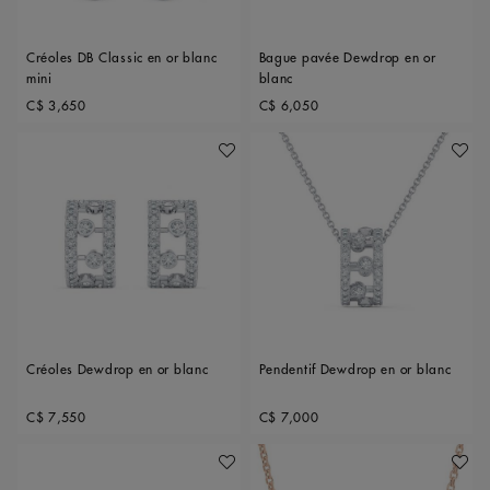
Créoles DB Classic en or blanc
Bague pavée Dewdrop en or
mini
blanc
Original price
Original price
C$ 3,650
C$ 6,050
Ajouter À Ma Wishlist
Ajoute
Créoles Dewdrop en or blanc
Pendentif Dewdrop en or blanc
Original price
Original price
C$ 7,550
C$ 7,000
Ajouter À Ma Wishlist
Ajoute