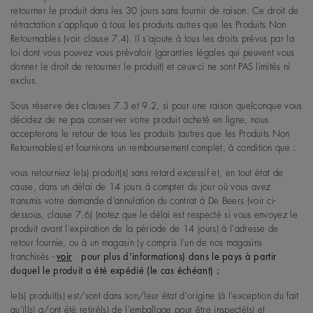
retourner le produit dans les 30 jours sans fournir de raison. Ce droit de
rétractation s'applique à tous les produits autres que les Produits Non
Retournables (voir clause 7.4). Il s'ajoute à tous les droits prévus par la
loi dont vous pouvez vous prévaloir (garanties légales qui peuvent vous
donner le droit de retourner le produit) et ceux-ci ne sont PAS limités ni
exclus.
Sous réserve des clauses 7.3 et 9.2, si pour une raison quelconque vous
décidez de ne pas conserver votre produit acheté en ligne, nous
accepterons le retour de tous les produits (autres que les Produits Non
Retournables) et fournirons un remboursement complet, à condition que :
vous retourniez le(s) produit(s) sans retard excessif et, en tout état de
cause, dans un délai de 14 jours à compter du jour où vous avez
transmis votre demande d’annulation du contrat à De Beers (voir ci-
dessous, clause 7.6) (notez que le délai est respecté si vous envoyez le
produit avant l'expiration de la période de 14 jours) à l'adresse de
retour fournie, ou à un magasin (y compris l'un de nos magasins
franchisés -
voir
pour plus d'informations) dans le pays à partir
duquel le produit a été expédié (le cas échéant) ;
le(s) produit(s) est/sont dans son/leur état d'origine (à l'exception du fait
qu'il(s) a/ont été retiré(s) de l'emballage pour être inspecté(s) et