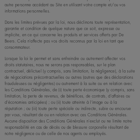
autre personne accédant au Site en utilisant votre compte et/ou vos
informations personnelles.
Dans les limites prévues par la loi, nous déclinons toute représentation,
garantie et condition de quelque nature que ce soit, expresse ou
implicite, en ce qui concerne les produits et services offerts par De
Beers. Cela n'affecte pas vos droits reconnus par la loi en tant que
consommateur.
Lorsque la loi le permet et sans enfreindre ou autrement affecter vos
droits statutaires, nous ne serons pas responsables, sur le plan
contractuel, délictuel (y compris, sans limitation, la négligence), à la suite
de négociations précontractuelles ou autres (autres que des déclarations
frauduleuses ou négligentes) ou autrement à la suite ou en relation avec
les Conditions Générales, de (i) toute perte économique (y compris, sans
limitation, la perte de revenus, de bénéfices, de contrats, d'affaires ou
d'économies anticipées) ; ou (ii) toute atteinte à l’image ou à la
réputation ; ou (iii) toute perte spéciale ou indirecte, subie ou encourue
par vous, résultant de ou en relation avec ces Conditions Générales.
Aucune disposition des Conditions Générales n'exclut ou ne limite notre
responsabilité en cas de décès ou de blessure corporelle résultant de
notre négligence ou de celle de nos agents ou employés.