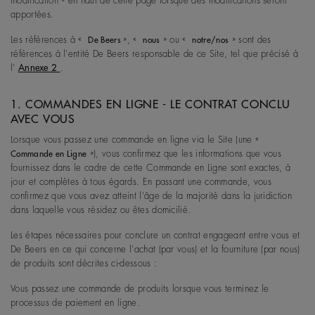
modification
» en haut de cette page lorsque des modifications seront
apportées.
Les références à «
», «
» ou «
» sont des
De Beers
nous
notre/nos
références à l'entité De Beers responsable de ce Site, tel que précisé à
l'
Annexe 2
.
1. COMMANDES EN LIGNE - LE CONTRAT CONCLU
AVEC VOUS
Lorsque vous passez une commande en ligne via le Site (une «
»), vous confirmez que les informations que vous
Commande en Ligne
fournissez dans le cadre de cette Commande en Ligne sont exactes, à
jour et complètes à tous égards. En passant une commande, vous
confirmez que vous avez atteint l'âge de la majorité dans la juridiction
dans laquelle vous résidez ou êtes domicilié.
Les étapes nécessaires pour conclure un contrat engageant entre vous et
De Beers en ce qui concerne l'achat (par vous) et la fourniture (par nous)
de produits sont décrites ci-dessous :
Vous passez une commande de produits lorsque vous terminez le
processus de paiement en ligne.