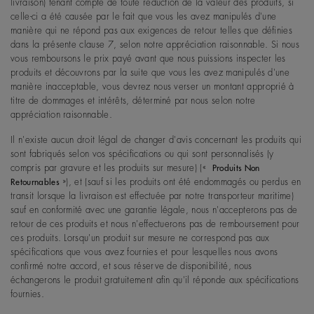
livraison) tenant compte de toute réduction de la valeur des produits, si
celle-ci a été causée par le fait que vous les avez manipulés d'une
manière qui ne répond pas aux exigences de retour telles que définies
dans la présente clause 7, selon notre appréciation raisonnable. Si nous
vous remboursons le prix payé avant que nous puissions inspecter les
produits et découvrons par la suite que vous les avez manipulés d'une
manière inacceptable, vous devrez nous verser un montant approprié à
titre de dommages et intérêts, déterminé par nous selon notre
appréciation raisonnable.
Il n'existe aucun droit légal de changer d'avis concernant les produits qui
sont fabriqués selon vos spécifications ou qui sont personnalisés (y
compris par gravure et les produits sur mesure) («
Produits Non
»), et (sauf si les produits ont été endommagés ou perdus en
Retournables
transit lorsque la livraison est effectuée par notre transporteur maritime)
sauf en conformité avec une garantie légale, nous n'accepterons pas de
retour de ces produits et nous n'effectuerons pas de remboursement pour
ces produits. Lorsqu'un produit sur mesure ne correspond pas aux
spécifications que vous avez fournies et pour lesquelles nous avons
confirmé notre accord, et sous réserve de disponibilité, nous
échangerons le produit gratuitement afin qu'il réponde aux spécifications
fournies.