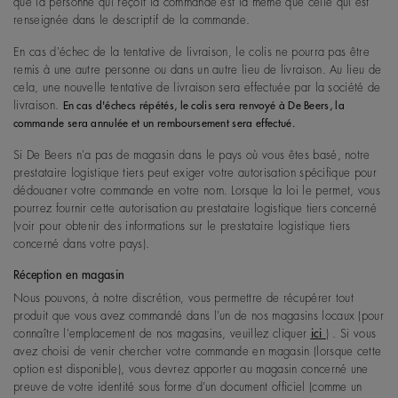
que la personne qui reçoit la commande est la même que celle qui est
renseignée dans le descriptif de la commande.
En cas d'échec de la tentative de livraison, le colis ne pourra pas être
remis à une autre personne ou dans un autre lieu de livraison. Au lieu de
cela, une nouvelle tentative de livraison sera effectuée par la société de
livraison.
En cas d'échecs répétés, le colis sera renvoyé à De Beers, la
commande sera annulée et un remboursement sera effectué.
Si De Beers n'a pas de magasin dans le pays où vous êtes basé, notre
prestataire logistique tiers peut exiger votre autorisation spécifique pour
dédouaner votre commande en votre nom. Lorsque la loi le permet, vous
pourrez fournir cette autorisation au prestataire logistique tiers concerné
(voir pour obtenir des informations sur le prestataire logistique tiers
concerné dans votre pays).
Réception en magasin
Nous pouvons, à notre discrétion, vous permettre de récupérer tout
produit que vous avez commandé dans l'un de nos magasins locaux (pour
connaître l'emplacement de nos magasins, veuillez cliquer
ici
) . Si vous
avez choisi de venir chercher votre commande en magasin (lorsque cette
option est disponible), vous devrez apporter au magasin concerné une
preuve de votre identité sous forme d’un document officiel (comme un