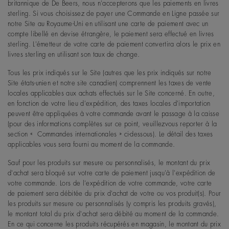
britannique de De Beers, nous n'accepterons que les paiements en livres
sterling. Si vous choisissez de payer une Commande en Ligne passée sur
notre Site au Royaume-Uni en utilisant une carte de paiement avec un
compte libellé en devise étrangère, le paiement sera effectué en livres
sterling. L'émetteur de votre carte de paiement convertira alors le prix en
livres sterling en utilisant son taux de change.
Tous les prix indiqués sur le Site (autres que les prix indiqués sur notre
Site états-unien et notre site canadien) comprennent les taxes de vente
locales applicables aux achats effectués sur le Site concerné. En outre,
en fonction de votre lieu d'expédition, des taxes locales d'importation
peuvent être appliquées à votre commande avant le passage à la caisse
(pour des informations complètes sur ce point, veuillezvous reporter à la
section «
Commandes internationales
» ci-dessous). Le détail des taxes
applicables vous sera fourni au moment de la commande.
Sauf pour les produits sur mesure ou personnalisés, le montant du prix
d'achat sera bloqué sur votre carte de paiement jusqu'à l'expédition de
votre commande. Lors de l’expédition de votre commande, votre carte
de paiement sera débitée du prix d'achat de votre ou vos produit(s). Pour
les produits sur mesure ou personnalisés (y compris les produits gravés),
le montant total du prix d'achat sera débité au moment de la commande.
En ce qui concerne les produits récupérés en magasin, le montant du prix