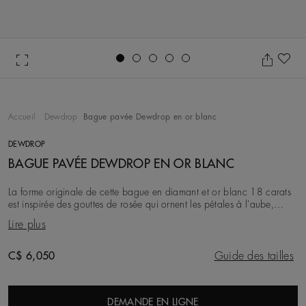
Go to slide 1
Go to slide 2
Go to slide 3
Go to slide 4
Go to slide 5
Aj
Accueil
Dewdrop
Bague pavée Dewdrop en or blanc
DEWDROP
BAGUE PAVÉE DEWDROP EN OR BLANC
La forme originale de cette bague en diamant et or blanc 18 carats
est inspirée des gouttes de rosée qui ornent les pétales à l'aube,
rendant un hommage élégant à l’
Lire plus
Original price
C$ 6,050
Guide des tailles
DEMANDE EN LIGNE