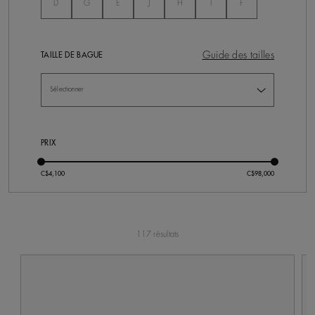
Non Séléctionné
Non Séléctionné
Non Séléctionné
Non Séléctionné
Non Séléctionné
Non Séléctionné
Non Séléctionné
D
G
E
J
H
I
F
Guide des tailles
TAILLE DE BAGUE
PRIX
117 résultats