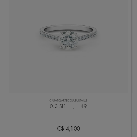
CARAT
CLARTÉ
COULEUR
TAILLE
0.3
SI1
J
49
C$ 4,100