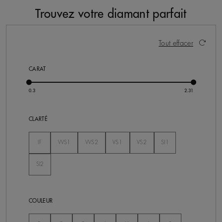
Trouvez votre diamant parfait
117 résultats
Activer ces éléments entraînera la mise à jour du cont
Tout effacer
CARAT
CLARTÉ
Non Séléctionné
IF
VVS1
VVS2
VS1
VS2
SI1
Non Séléctionné
Non Séléctionné
Non Séléctionné
Non Séléctionné
Non Séléctionné
SI2
Non Séléctionné
COULEUR