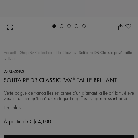
Go to slide 1
Go to slide 2
Go to slide 3
Go to slide 4
Go to slide 5
Aj
Accueil
Shop By Collection
Db Classics
Solitaire DB Classic pavé taille
brillant
DB CLASSICS
SOLITAIRE DB CLASSIC PAVÉ TAILLE BRILLANT
Cette bague de fiançailles est ornée d'un diamant taille brillant, élevé
vers la lumière grâce à un serti quatre griffes, lui garantissant ainsi un
maximum de Brilla
Lire plus
À partir de C$ 4,100
Original price