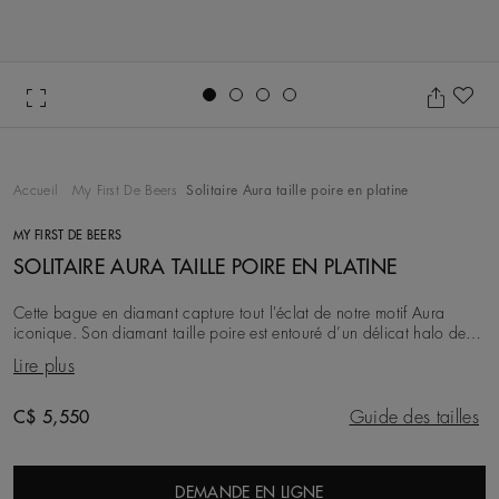
Go to slide 1
Go to slide 2
Go to slide 3
Go to slide 4
Aj
Accueil
My First De Beers
Solitaire Aura taille poire en platine
MY FIRST DE BEERS
SOLITAIRE AURA TAILLE POIRE EN PLATINE
Cette bague en diamant capture tout l'éclat de notre motif Aura
iconique. Son diamant taille poire est entouré d’un délicat halo de
diamants micropavés. Sertis à la
Lire plus
Original price
C$ 5,550
Guide des tailles
DEMANDE EN LIGNE