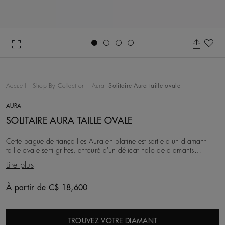
Go to slide 1
Go to slide 2
Go to slide 3
Go to slide 4
Aj
Accueil
Shop By Collection
Aura
Solitaire Aura taille ovale
AURA
SOLITAIRE AURA TAILLE OVALE
Cette bague de fiançailles Aura en platine est sertie d'un diamant
taille ovale serti griffes, entouré d'un délicat halo de diamants
micropavés. Alliant le classicis
Lire plus
À partir de C$ 18,600
Original price
TROUVEZ VOTRE DIAMANT