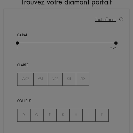
Trouvez votre diamant parfait
54 résultats
Activer ces éléments entraînera la mise à jour du cont
Tout effacer
CARAT
CLARTÉ
VVS2
VS1
VS2
SI1
SI2
Non Séléctionné
Non Séléctionné
Non Séléctionné
Non Séléctionné
Non Séléctionné
COULEUR
Non Séléctionné
Non Séléctionné
Non Séléctionné
Non Séléctionné
Non Séléctionné
Non Séléctionné
Non Séléctionné
D
G
E
K
H
I
F