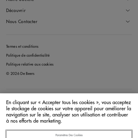
Découvrir
Nous Contacter
Termes et conditions
Politique de confidentialité
Politique relative aux cookies
© 2026 De Beers
Canada
Pays/Région:
En cliquant sur « Accepter tous les cookies », vous acceptez
le stockage de cookies sur votre appareil pour améliorer la
navigation sur le site, analyser son utilisation et contribuer
Français
Langue:
à nos efforts de marketing.
Paramètres Des Cookies