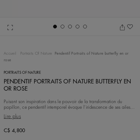
Go to slide 1
Go to slide 2
Go to slide 3
Go to slide 4
Go to slide 5
Aj
Accueil
Portraits Of Nature
Pendentif Portraits of Nature butterfly en or
rose
PORTRAITS OF NATURE
PENDENTIF PORTRAITS OF NATURE BUTTERFLY EN
OR ROSE
Puisant son inspiration dans le pouvoir de la transformation du
papillon, ce pendentif intemporel évoque l’iridescence de ses ailes,
avec des diamants blancs taille
Lire plus
C$ 4,800