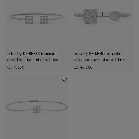
Lotus by DE BEERS bracelet
Lotus by DE BEERS bracelet
ouvert en diamant et or blanc
ouvert en diamant et or blanc
Original price
Original price
C$ 7,550
C$ 46,200
Ajouter À Ma Wishlist