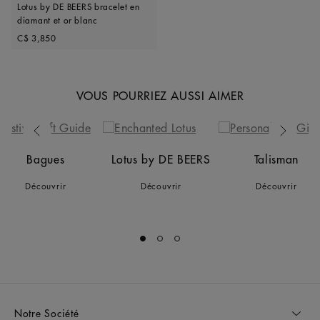
Lotus by DE BEERS bracelet en
diamant et or blanc
Original price
C$ 3,850
VOUS POURRIEZ AUSSI AIMER
Previous
Next
Bagues
Lotus by DE BEERS
Talisman
Découvrir
Découvrir
Découvrir
Go to slide 1
Go to slide 2
Go to slide 3
Notre Société