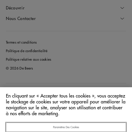
Découvrir
Nous Contacter
Termes et conditions
Politique de confidentialité
Politique relative aux cookies
© 2026 De Beers
Canada
Pays/Région:
En cliquant sur « Accepter tous les cookies », vous acceptez
le stockage de cookies sur votre appareil pour améliorer la
navigation sur le site, analyser son utilisation et contribuer
Français
Langue:
à nos efforts de marketing.
Paramètres Des Cookies