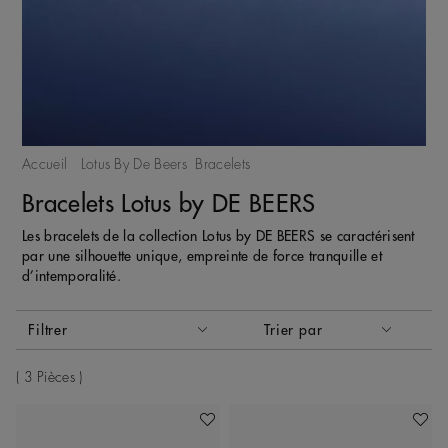
Accueil
Lotus By De Beers
Bracelets
Bracelets Lotus by DE BEERS
Les bracelets de la collection Lotus by DE BEERS se caractérisent
par une silhouette unique, empreinte de force tranquille et
d’intemporalité.
Activer ces éléments entraînera la mise à jour du contenu de
Filtrer
Trier par
Trier par
3 Pièces
Ajouter À Ma Wishlist
Ajoute