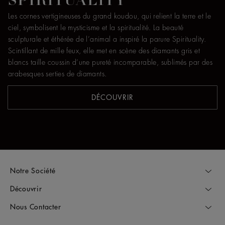
SPIRITUALITY
Les cornes vertigineuses du grand koudou, qui relient la terre et le
ciel, symbolisent le mysticisme et la spiritualité. La beauté
sculpturale et éthérée de l’animal a inspiré la parure Spirituality.
Scintillant de mille feux, elle met en scène des diamants gris et
blancs taille coussin d’une pureté incomparable, sublimés par des
arabesques serties de diamants.
DÉCOUVRIR
Notre Société
Découvrir
Nous Contacter