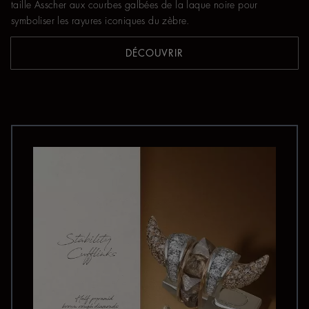
taille Asscher aux courbes galbées de la laque noire pour
symboliser les rayures iconiques du zèbre.
DÉCOUVRIR