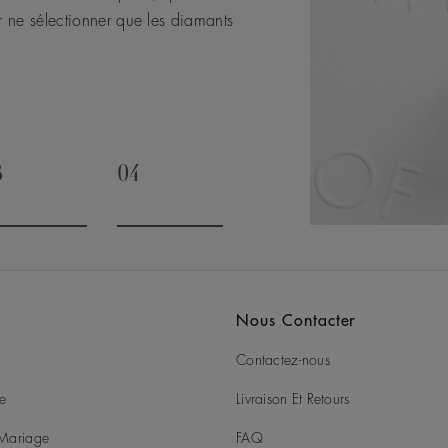
tion et sur ces régions elles-
r ne sélectionner que les diamants
scrit dans Building Forever, un
ons.
3
04
o to slide 3
Go to slide 4
Nous Contacter
Contactez-nous
ie
Livraison Et Retours
t Mariage
FAQ