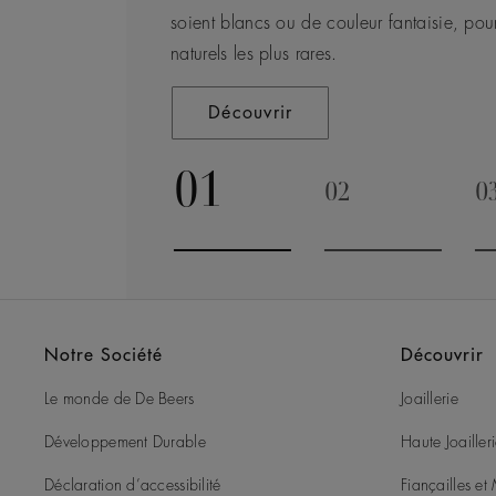
CONTACTEZ NOUS
personnes vivant dans leurs régions d’extrac
soient blancs ou de couleur fantaisie, pou
mêmes. C’est cet engagement qui est retran
Découvrir
naturels les plus rares.
concept au cœur de tout ce que nous fais
Découvrir
Découvrir
01
02
0
Go to slide 1
Go to slide 2
G
Notre Société
Découvrir
Le monde de De Beers
Joaillerie
Développement Durable
Haute Joailler
Déclaration d’accessibilité
Fiançailles e