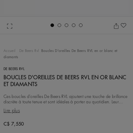
Go to slide 1
Go to slide 2
Go to slide 3
Go to slide 4
Go to slide 5
Aj
Accueil
De Beers Rvl
Boucles D'oreilles De Beers RVL en or blanc et
diamants
DE BEERS RVL
BOUCLES D'OREILLES DE BEERS RVL EN OR BLANC
ET DIAMANTS
Ces boucles d'oreilles De Beers RVL ajoutent une touche de brillance
discrète à toute tenue et sont idéales à porter au quotidien. Leur
design s'inspire du monogramm
Lire plus
Original price
C$ 7,550