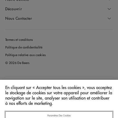
Découvrir
Nous Contacter
Termes et conditions
Politique de confidentialité
Politique relative aux cookies
© 2026 De Beers
Canada
Pays/Région:
En cliquant sur « Accepter tous les cookies », vous acceptez
le stockage de cookies sur votre appareil pour améliorer la
navigation sur le site, analyser son utilisation et contribuer
Français
Langue:
à nos efforts de marketing.
Paramètres Des Cookies