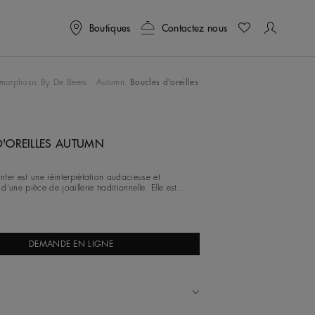
Boutiques
Contactez nous
outon Tab pour naviguer ou sélectionnez l’un des boutons d’imag
morphosis By De Beers
Autumn
Boucles d'oreilles
D'OREILLES AUTUMN
ter est une réinterprétation audacieuse et
'une pièce de joaillerie traditionnelle. Elle est
 bandeau en titane bleu élect
DEMANDE EN LIGNE