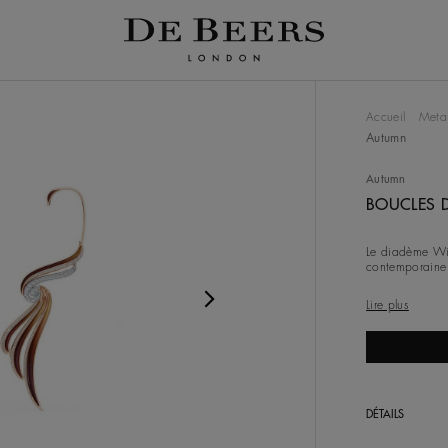
rande image et une piste de miniatures ci-dessous. Utilisez le b
Accueil
Meta
Autumn
Autumn
BOUCLES 
Le diadème Win
contemporaine d
couronnée d’un
Lire plus
DÉTAILS