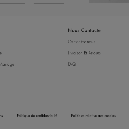
o to slide 3
Go to slide 4
Nous Contacter
Contactez-nous
ie
Livraison Et Retours
t Mariage
FAQ
ns
Politique de confidentialité
Politique relative aux cookies