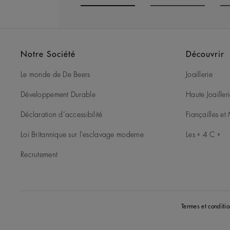
Go to slide 1
Go to slide 2
G
Notre Société
Découvrir
Le monde de De Beers
Joaillerie
Développement Durable
Haute Joailler
Déclaration d’accessibilité
Fiançailles e
Loi Britannique sur l'esclavage moderne
Les « 4 C »
Recrutement
Termes et conditio