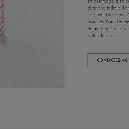
en hommage à sa bie
diamants taille brill
l’or rose 18 carats,
boucles d'oreilles a
Beers. Chaque diaman
serti à la main.
CONTACTEZ-NO