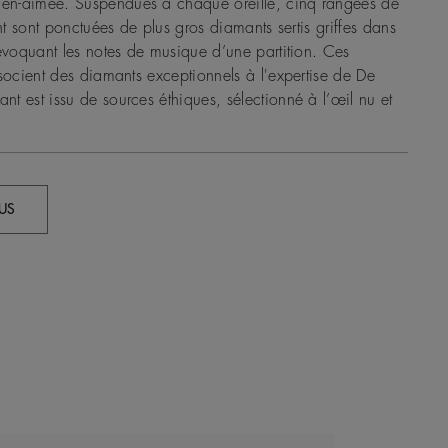
n-aimée. Suspendues à chaque oreille, cinq rangées de
ant sont ponctuées de plus gros diamants sertis griffes dans
 évoquant les notes de musique d’une partition. Ces
ssocient des diamants exceptionnels à l'expertise de De
t est issu de sources éthiques, sélectionné à l’œil nu et
US