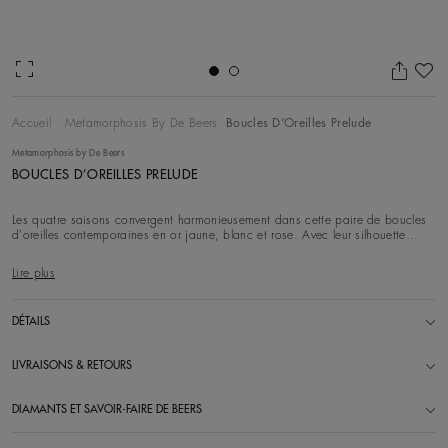
Aj
Accueil
Metamorphosis By De Beers
Boucles D’Oreilles Prelude
Metamorphosis by De Beers
BOUCLES D’OREILLES PRELUDE
Les quatre saisons convergent harmonieusement dans cette paire de boucles
d'oreilles contemporaines en or jaune, blanc et rose. Avec leur silhouette
sculpturale et é
Lire plus
DÉTAILS
LIVRAISONS & RETOURS
DIAMANTS ET SAVOIR-FAIRE DE BEERS