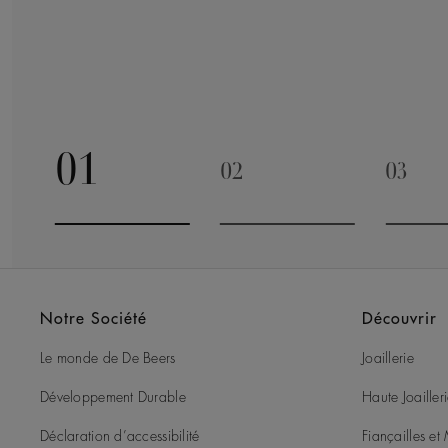
01
02
03
Go to slide 1
Go to slide 2
Go to 
Notre Société
Découvrir
Le monde de De Beers
Joaillerie
Développement Durable
Haute Joailler
Déclaration d’accessibilité
Fiançailles e