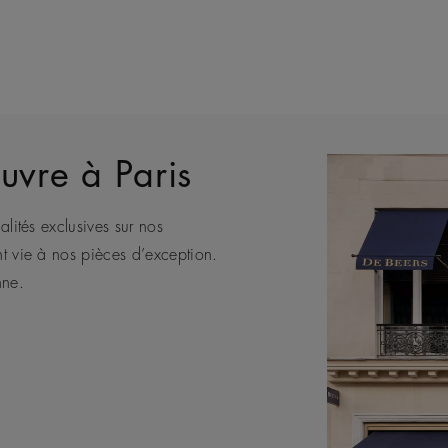
uvre à Paris
alités exclusives sur nos
eule Maison de joaillerie de luxe
bénéficier des conseils de nos
e africaine, De Beers représente
nt vie à nos pièces d’exception.
nts.
nne.