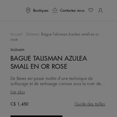
Boutiques
Contactez nous
Accueil
Talisman
Bague Talisman Azulea small en or
rose
ter À Ma Wishlist
TALISMAN
BAGUE TALISMAN AZULEA
SMALL EN OR ROSE
De Beers est passé maître d'une technique de
surfaçage et de sertissage connue sous le nom de
serti poinçon, signature de notre collection Talisman.
Lire plus
Dans cette pièc
Original price
C$ 1,450
Guide des tailles