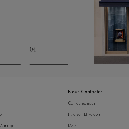
04
slide 3
Go to slide 4
Nous Contacter
Contactez-nous
ie
Livraison Et Retours
t Mariage
FAQ