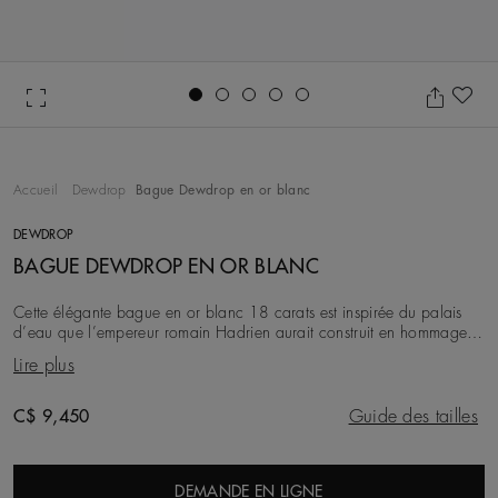
Go to slide 1
Go to slide 2
Go to slide 3
Go to slide 4
Go to slide 5
Aj
Accueil
Dewdrop
Bague Dewdrop en or blanc
DEWDROP
BAGUE DEWDROP EN OR BLANC
Cette élégante bague en or blanc 18 carats est inspirée du palais
d’eau que l’empereur romain Hadrien aurait construit en hommage à
sa bien-aimée. D'une largeur de 6
Lire plus
Original price
C$ 9,450
Guide des tailles
DEMANDE EN LIGNE