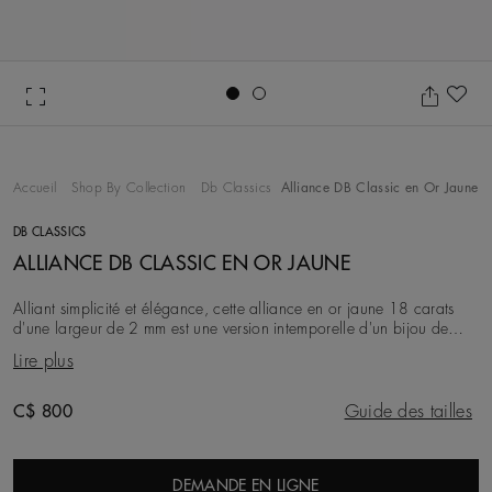
Go to slide 1
Go to slide 2
Aj
Accueil
Shop By Collection
Db Classics
Alliance DB Classic en Or Jaune
DB CLASSICS
ALLIANCE DB CLASSIC EN OR JAUNE
Alliant simplicité et élégance, cette alliance en or jaune 18 carats
d'une largeur de 2 mm est une version intemporelle d'un bijou de
longue tradition. À l'intérieur
Lire plus
Original price
C$ 800
Guide des tailles
DEMANDE EN LIGNE