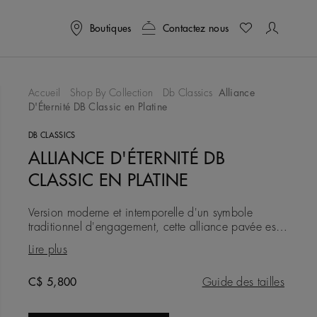
Boutiques
Contactez nous
Accueil
Shop By Collection
Db Classics
Alliance
D'Éternité DB Classic en Platine
ter À Ma Wishlist
DB CLASSICS
ALLIANCE D'ÉTERNITÉ DB
CLASSIC EN PLATINE
Version moderne et intemporelle d'un symbole
traditionnel d'engagement, cette alliance pavée est
composée autour d'un anneau en platine d'une
Lire plus
largeur de ~1,8 mm. Des
Original price
C$ 5,800
Guide des tailles