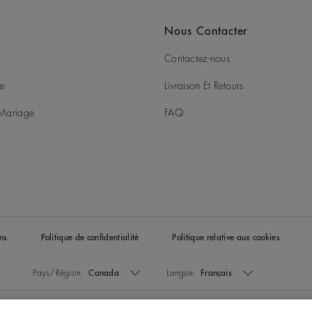
Nous Contacter
Contactez-nous
ie
Livraison Et Retours
t Mariage
FAQ
ns
Politique de confidentialité
Politique relative aux cookies
Pays/Région:
Canada
Langue:
Français