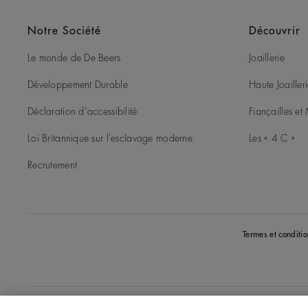
Notre Société
Découvrir
Le monde de De Beers
Joaillerie
Développement Durable
Haute Joailler
Déclaration d’accessibilité
Fiançailles e
Loi Britannique sur l'esclavage moderne
Les « 4 C »
Recrutement
Termes et conditio