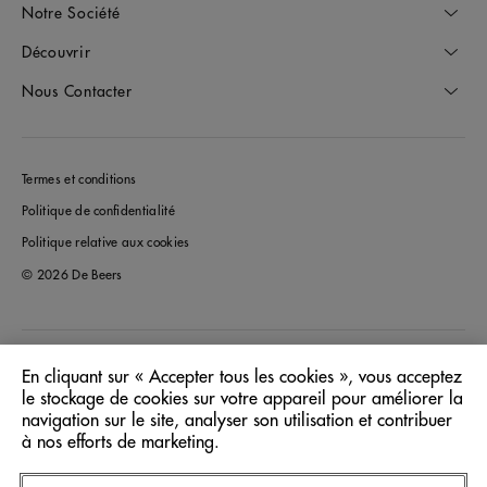
Notre Société
Découvrir
Nous Contacter
Termes et conditions
Politique de confidentialité
Politique relative aux cookies
© 2026 De Beers
Canada
Pays/Région:
En cliquant sur « Accepter tous les cookies », vous acceptez
le stockage de cookies sur votre appareil pour améliorer la
navigation sur le site, analyser son utilisation et contribuer
Français
Langue:
à nos efforts de marketing.