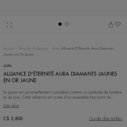
Go to slide 1
Go to slide 2
Aj
Accueil
Shop By Collection
Aura
Alliance D'Éternité Aura Diamants
Jaunes en Or Jaune
AURA
ALLIANCE D'ÉTERNITÉ AURA DIAMANTS JAUNES
EN OR JAUNE
Le jaune est universellement considéré comme un symbole de lumière
et de joie. Cette alliance est ornée d'un ensemble fascinant de
diamants taille brillant micropavé
Lire plus
Original price
C$ 3,800
Guide des tailles